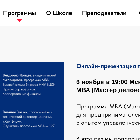
Программы
Программы
О Школе
О Школе
Преподаватели
Преподаватели
Онлайн-презентация
6 ноября в 19:00 М
МВА (Мастер делово
Программа МВА (Маст
для предпринимателей
с опытом управленческ
В этот раз мы попрос