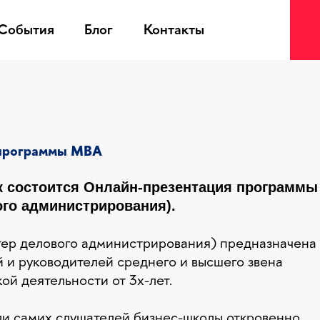
События
События
Блог
Блог
Контакты
Контакты
 программы MBA
ск состоится Онлайн-презентация программы
го администрирования).
ер делового администрирования) предназначена
 и руководителей среднего и высшего звена
ой деятельности от 3х-лет.
или самих слушателей бизнес-школы откровенно