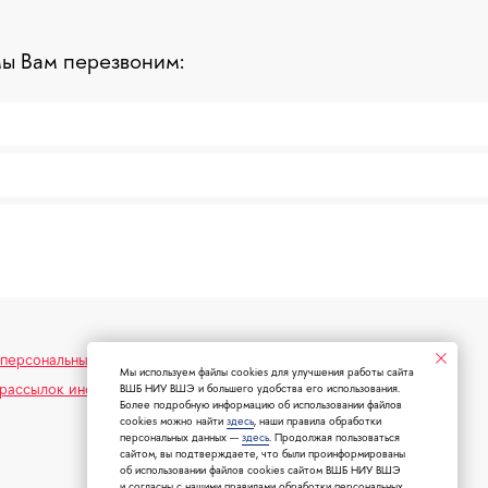
мы Вам перезвоним:
 персональных данных
Мы используем файлы cookies для улучшения работы сайта
 рассылок информационного и рекламного содержания
ВШБ НИУ ВШЭ и большего удобства его использования.
Более подробную информацию об использовании файлов
cookies можно найти
здесь
, наши правила обработки
персональных данных —
здесь
. Продолжая пользоваться
сайтом, вы подтверждаете, что были проинформированы
об использовании файлов cookies сайтом ВШБ НИУ ВШЭ
и согласны с нашими правилами обработки персональных