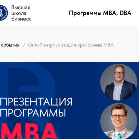
Программы MBA, DBA
Программы MBA, DBA
 события
/
Онлайн-презентация программы MBA