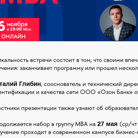
икальность встречи состоит в том, что своими вп
учения: заканчивает программу или прошел нескол
, сооснователь и технический дир
талий Глибин
ентификации и качества сети ООО «Озон Банк» о
астники презентации также узнают об образовател
одолжается набор в группу MBA на
(ср/чт
27 мая
учение проходит в современном кампусе бизнес-