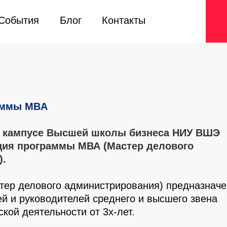
События
События
Блог
Блог
Контакты
Контакты
аммы MBA
 в кампусе Высшей школы бизнеса НИУ
ВШЭ
ция программы МВА (Мастер делового
).
ер делового администрирования) предназначе
й и руководителей среднего и высшего звена
кой деятельности от 3х-лет.