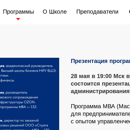
Программы
Программы
О Школе
О Школе
Преподаватели
Преподаватели
Презентация прогр
28 мая в 19:00 Мск
состоится презента
администрирования
Программа МВА (Маст
для предпринимателе
с опытом управленчес