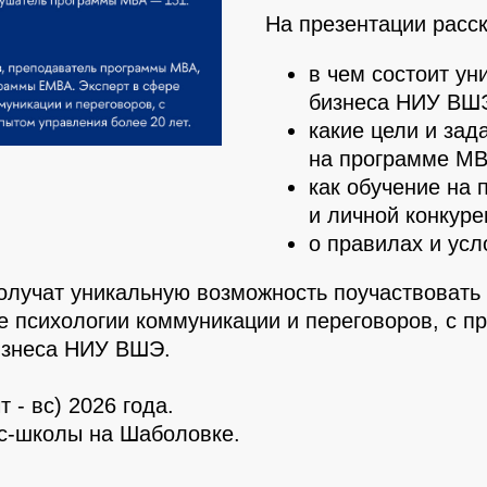
На презентации расс
в чем состоит у
бизнеса НИУ ВШ
какие цели и зад
на программе МВ
как обучение на
и личной конкур
о правилах и усл
олучат уникальную возможность поучаствовать
е психологии коммуникации и переговоров, с п
изнеса НИУ ВШЭ.
чт - вс) 2026 года.
с-школы на Шаболовке.