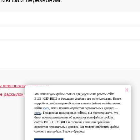
у персональных данных
е рассылок информационного и рекламного содержания
Мы используем файлы cookies для улучшения работы сайта
ВШБ НИУ ВШЭ и большего удобства его использования. Более
подробную информацию об использовании файлов cookies можно
найти
здесь
, наши правила обработки персональных данных —
здесь
. Продолжая пользоваться сайтом, вы подтверждаете, что
были проинформированы об использовании файлов cookies
сайтом ВШБ НИУ ВШЭ и согласны с нашими правилами
обработки персональных данных. Вы можете отключить файлы
cookies в настройках Вашего браузера.