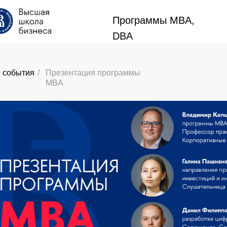
Программы MBA,
Программы MBA,
DBA
DBA
 события
/
Презентация программы
MBA