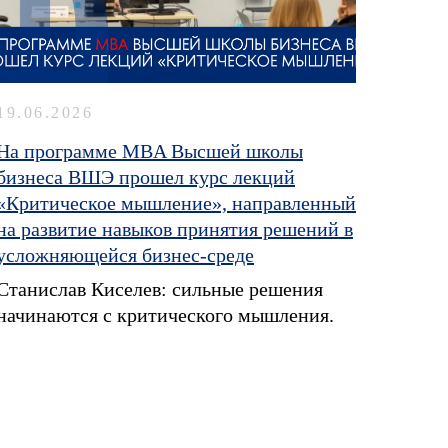
19.06.2026
На программе MBA Высшей школы
бизнеса ВШЭ прошел курс лекций
«Критическое мышление», направленный
на развитие навыков принятия решений в
усложняющейся бизнес-среде
Станислав Киселев: сильные решения
начинаются с критического мышления.