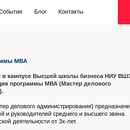
События
События
Блог
Блог
Контакты
Контакты
аммы MBA
ск в кампусе Высшей школы бизнеса НИУ ВШ
ция программы МВА (Мастер делового
).
ер делового администрирования) предназначе
й и руководителей среднего и высшего звена
кой деятельности от 3х-лет.