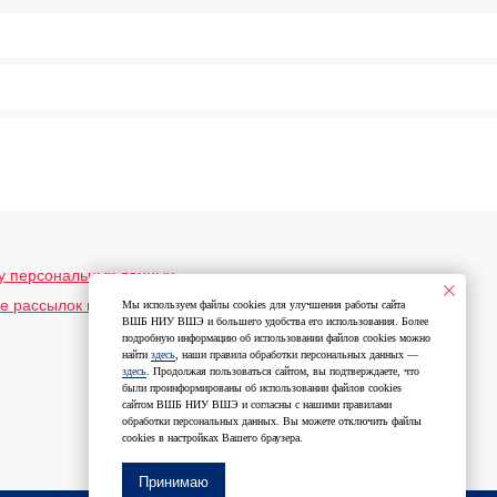
у персональных данных
е рассылок информационного и рекламного содержания
Мы используем файлы cookies для улучшения работы сайта
ВШБ НИУ ВШЭ и большего удобства его использования. Более
подробную информацию об использовании файлов cookies можно
найти
здесь
, наши правила обработки персональных данных —
здесь
. Продолжая пользоваться сайтом, вы подтверждаете, что
были проинформированы об использовании файлов cookies
сайтом ВШБ НИУ ВШЭ и согласны с нашими правилами
обработки персональных данных. Вы можете отключить файлы
cookies в настройках Вашего браузера.
Принимаю