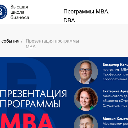
Программы MBA,
Программы MBA,
DBA
DBA
 события
/
Презентация программы
MBA