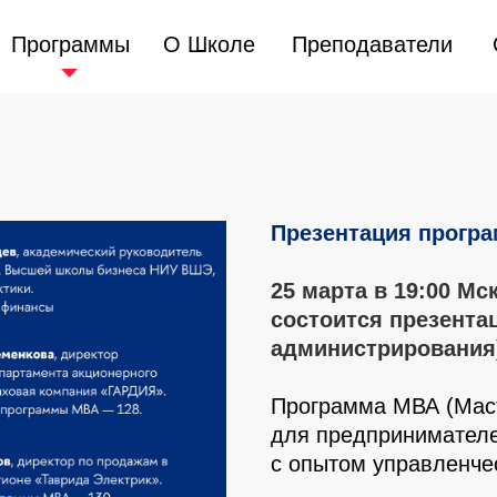
Программы
Программы
О Школе
О Школе
Преподаватели
Преподаватели
Презентация прогр
25 марта в 19:00 М
состоится презента
администрирования
Программа МВА (Маст
для предпринимателе
с опытом управленчес