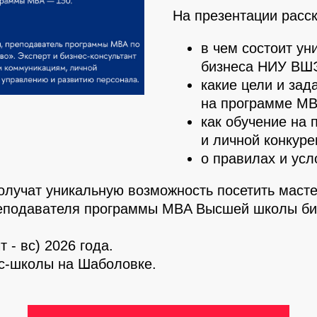
На презентации расс
в чем состоит у
бизнеса НИУ ВШ
какие цели и зад
на программе МВ
как обучение на
и личной конкур
о правилах и усл
олучат уникальную возможность посетить маст
преподавателя программы MBA Высшей школы б
чт - вс) 2026 года.
с-школы на Шаболовке.