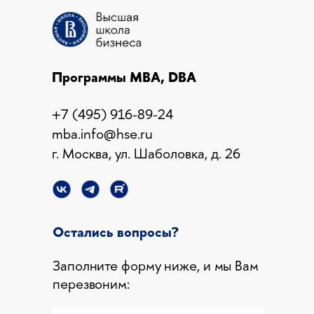
СПАСИБО ЗА
ЗАЯВКУ
Программы MBA, DBA
Менеджер-
+7 (495) 916-89-24
консультант свяжется
mba.info@hse.ru
с Вами в ближайшее
г. Москва, ул. Шаболовка, д. 26
время.
Остались вопросы?
Заполните форму ниже, и мы Вам
перезвоним: