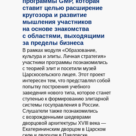
программы GMP, которая
ставит целью расширение
кругозора и развитие
мышления участников
на основе знакомства
с областями, выходящими
за пределы бизнеса
В рамках модуля «Образование,
культура и элиты. Личная стратегия»
участники программы познакомились
с теорией элит и посетили музей
Царскосельского лицея. Этот проект
интересен тем, что представлял собой
попытку построения учебного
заведения нового типа, которое станет
ступенью к формированию элитарной
системы госуправления в России.
Слушатели также познакомились
с возрожденными шедеврами
дворцовой архитектуры XVIII века —
Екатерининским дворцом в Царском
селе и дворцом в Павловске.