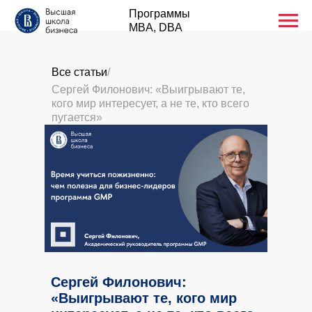
Программы
MBA, DBA
Все статьи
/
Сергей Филонович: «Выигрывают те,
кого мир интересует, а не те, кто всего
пугается»
Сергей Филонович:
«Выигрывают те, кого мир