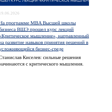
19.06.2026
На программе MBA Высшей школы
бизнеса ВШЭ прошел курс лекций
«Критическое мышление», направленный
на развитие навыков принятия решений в
усложняющейся бизнес-среде
Станислав Киселев: сильные решения
начинаются с критического мышления.