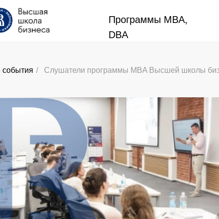
Программы MBA,
Программы MBA,
DBA
DBA
 события
/
Слушатели программы MBA Высшей школы бизн