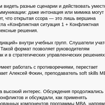
 видеть разные сценарии и действовать умест
ммуникации: даже интонация или мимика могут
т, что открытая ссора — это лишь вершина
ула «Конфликтная ситуация 1 + Конфликтная
лексные решения.
диаций» внутри учебных групп. Слушатели учат
. Такой формат позволяет руководителям
к и в стратегических управленческих решениях
умеет работать с противоречиями, перестает
ает Алексей Фокин, преподаватель soft skills М
а высокий интерес. Обсуждения продолжались
конфликтов и обсуждали, как применять
тированных компонентов программы MBA, напря