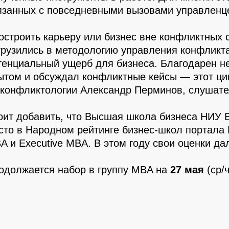
язанных с повседневными вызовами управленц
остроить карьеру или бизнес вне конфликтных 
грузились в методологию управления конфликта
тенциальный ущерб для бизнеса. Благодарен не
ытом и обсуждал конфликтные кейсы — этот цик
 конфликтологии Александр Перминов, слушат
оит добавить, что Высшая школа бизнеса НИУ В
сто в Народном рейтинге бизнес-школ портала 
A и Executive MBA. В этом году свои оценки да
одолжается набор в группу MBA на
27 мая
(ср/