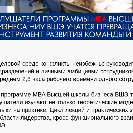
деловой среде конфликты неизбежны: руководи
дразделений и личными амбициями сотрудников
среднем 2,8 часа рабочего времени одного сот
 программе MBA Высшей школы бизнеса ВШЭ теме
ушатели изучают не только теоретические моде
выки на практике. Цикл лекций и практических
области лидерства, кросс-функционального вза
Э.