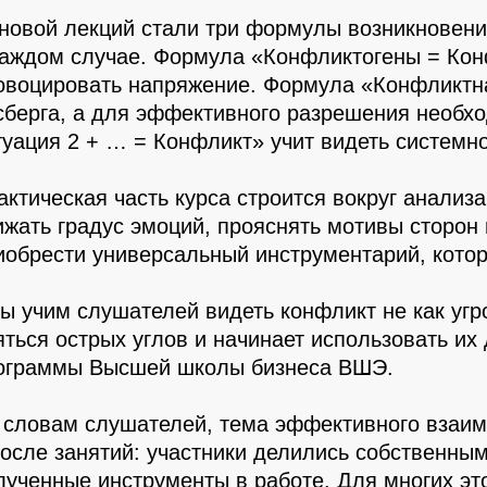
новой лекций стали три формулы возникновени
каждом случае. Формула «Конфликтогены = Кон
овоцировать напряжение. Формула «Конфликтна
сберга, а для эффективного разрешения необх
туация 2 + … = Конфликт» учит видеть системн
актическая часть курса строится вокруг анали
ижать градус эмоций, прояснять мотивы сторон 
иобрести универсальный инструментарий, котор
ы учим слушателей видеть конфликт не как угро
яться острых углов и начинает использовать их
ограммы Высшей школы бизнеса ВШЭ.
 словам слушателей, тема эффективного взаи
после занятий: участники делились собственны
лученные инструменты в работе. Для многих э