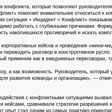
я конфликта, которые позволяют руководителям
фликт» помогает внимательнее относиться к ко
я ситуация + Инцидент = Конфликт» показывае
одимо работать с глубинными причинами. Форм
ость накопившихся противоречий и искать комп
за корпоративных кейсов и проведения «мини-ме
и переводить разговор в конструктивное русло
ый применим как в ежедневных переговорах, та
зу, а как возможность. Руководитель, который 
 для развития команды и организации», — отмеч
модействия с конфликтными ситуациями вызвал
ми кейсами, сравнивали стратегии разрешения 
тот опыт стал одним из самых практико-ориен