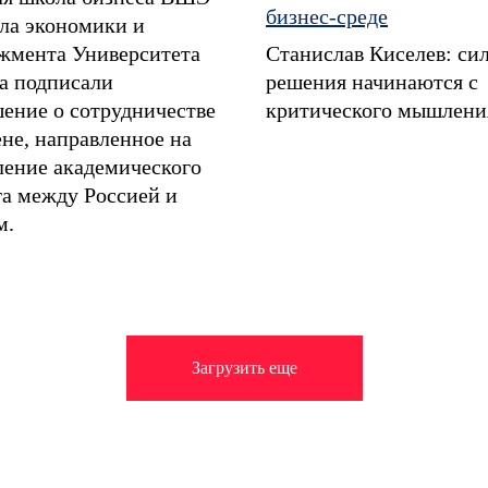
бизнес-среде
ла экономики и
жмента Университета
Станислав Киселев: си
а подписали
решения начинаются с
шение о сотрудничестве
критического мышлени
не, направленное на
ление академического
га между Россией и
м.
Загрузить еще