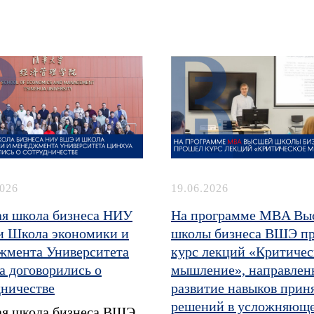
2026
19.06.2026
я школа бизнеса НИУ
На программе MBA Вы
 Школа экономики и
школы бизнеса ВШЭ п
жмента Университета
курс лекций «Критичес
а договорились о
мышление», направлен
дничестве
развитие навыков прин
решений в усложняющ
я школа бизнеса ВШЭ