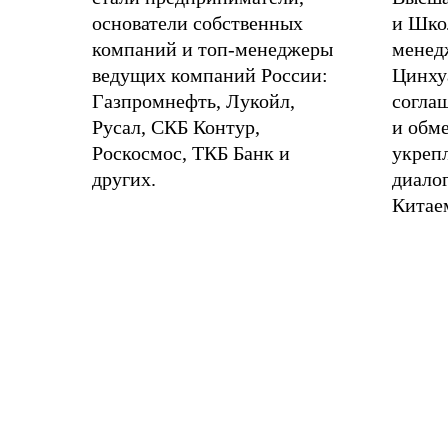
основатели собственных
и Шко
компаний и топ-менеджеры
менед
ведущих компаний России:
Цинху
Газпромнефть, Лукойл,
согла
Русал, СКБ Контур,
и обме
Роскосмос, ТКБ Банк и
укреп
других.
диало
Китае