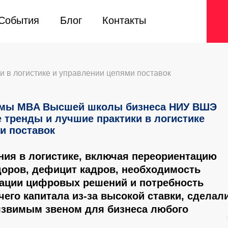
События
События
Блог
Блог
Контакты
Контакты
в логистике и управлении цепями поставок
ммы MBA Высшей школы бизнеса НИУ ВШЭ
 тренды и лучшие практики в логистике
и поставок
ия в логистике, включая переориентацию
оров, дефицит кадров, необходимость
зации цифровых решений и потребность
чего капитала из-за высокой ставки, сделал
язвимым звеном для бизнеса любого