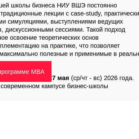
ей школы бизнеса НИУ ВШЭ постоянно
 традиционные лекции с case-study, практическ
ми симуляциями, выступлениями ведущих
в, дискуссионными сессиями. Такой подход
ное освоение теоретических основ
плементацию на практике, что позволяет
 максимально полезные и применимые в реаль
 программе MBA
в группу MBA на
27 мая
(ср/чт - вс) 2026 года.
 современном кампусе бизнес-школы