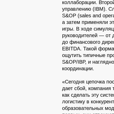
коллаборации. Второ
управлению (IBM). С
S&OP (sales and operat
а затем применяли эт
игры. В ходе симуля
руководителей — от 
до финансового дире
EBITDA. Такой форма
ощутить типичные пр
S&OP/IBP, и наглядн
координации.
«Сегодня цепочка пос
дает сбой, компания 
как сделать эту сист
логистику в конкуре
образовательных мод