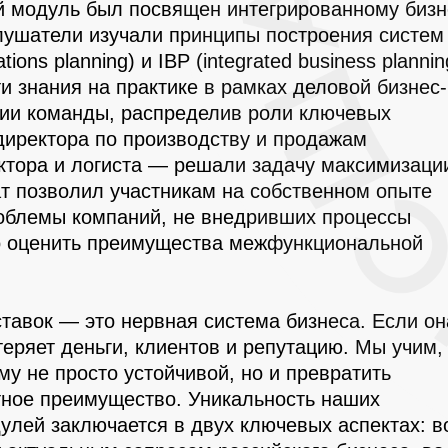
й модуль был посвящен интегрированному бизн
лушатели изучали принципы построения систем
ions planning) и IBP (integrated business plannin
и знания на практике в рамках деловой бизнес-
ции команды, распределив роли ключевых
директора по производству и продажам
ктора и логиста — решали задачу максимизаци
т позволил участникам на собственном опыте
облемы компаний, не внедривших процессы
о оценить преимущества межфункциональной
тавок — это нервная система бизнеса. Если он
теряет деньги, клиентов и репутацию. Мы учим,
ему не просто устойчивой, но и превратить
нтное преимущество. Уникальность наших
улей заключается в двух ключевых аспектах: в