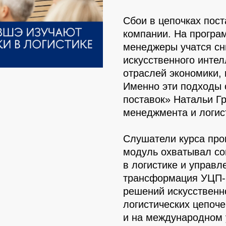
Сбои в цепочках пос
компании. На прогр
менеджеры учатся сн
искусственного интел
отраслей экономики,
Именно эти подходы 
поставок» Натальи Г
менеджмента и логи
Слушатели курса про
модуль охватывал с
в логистике и управл
трансформация УЦП-
решений искусственно
логистических цепочек
и на международном 