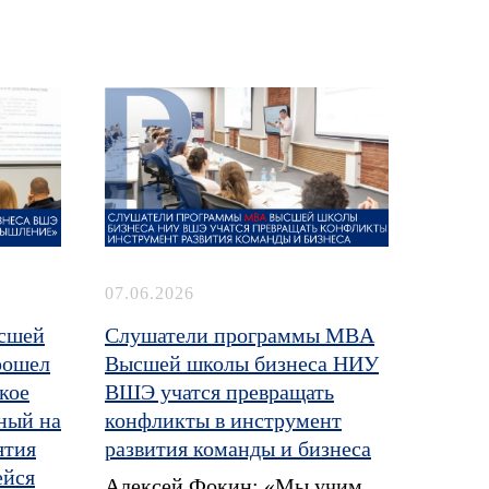
07.06.2026
сшей
Слушатели программы MBA
рошел
Высшей школы бизнеса НИУ
кое
ВШЭ учатся превращать
ный на
конфликты в инструмент
ятия
развития команды и бизнеса
ейся
Алексей Фокин: «Мы учим