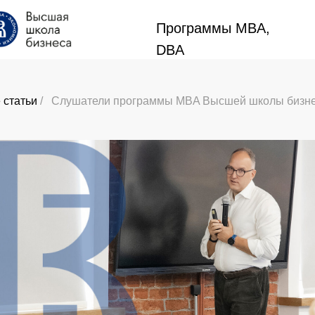
Программы MBA,
Программы MBA,
DBA
DBA
 статьи
/
Слушатели программы MBA Высшей школы бизнеса