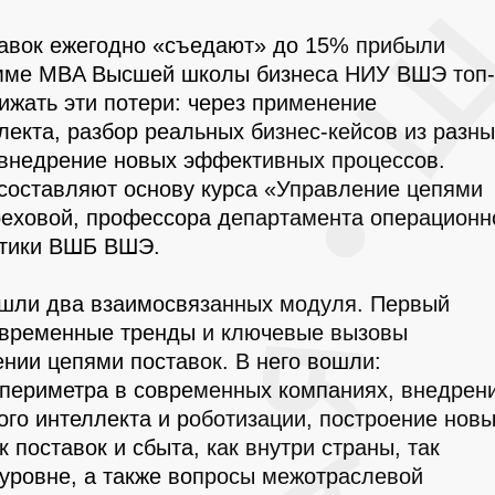
тавок ежегодно «съедают» до 15% прибыли
амме MBA Высшей школы бизнеса НИУ ВШЭ топ-
ижать эти потери: через применение
лекта, разбор реальных бизнес-кейсов из разны
 внедрение новых эффективных процессов.
составляют основу курса «Управление цепями
реховой, профессора департамента операционн
стики ВШБ ВШЭ.
шли два взаимосвязанных модуля. Первый
овременные тренды и ключевые вызовы
ении цепями поставок. В него вошли:
периметра в современных компаниях, внедрен
го интеллекта и роботизации, построение нов
 поставок и сбыта, как внутри страны, так
уровне, а также вопросы межотраслевой