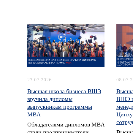
23.07.2026
08.07.
Высшая школа бизнеса ВШЭ
Высша
вручила дипломы
ВШЭ и
выпускникам программы
менед
MBA
Цинху
сотру
Обладателями дипломов MBA
стали предприниматели,
Высша