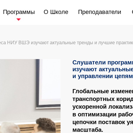
Программы
Программы
О Школе
О Школе
Преподаватели
Преподаватели
 НИУ ВШЭ изучают актуальные тренды и лучшие практики 
Слушатели програ
изучают актуальные
и управлении цепям
Глобальные изменен
транспортных корид
ускоренной локали
в оптимизации рабо
цепочки поставок у
масштаба.