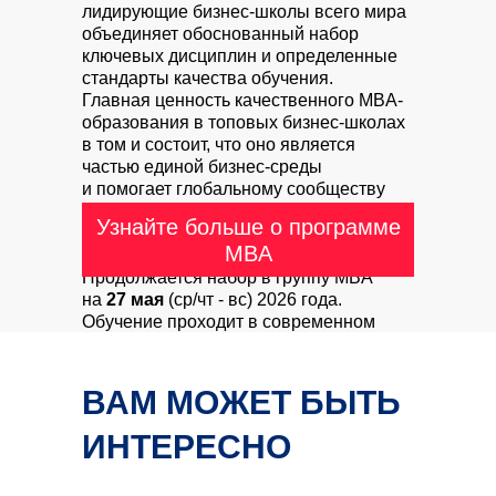
лидирующие бизнес-школы всего мира
объединяет обоснованный набор
ключевых дисциплин и определенные
стандарты качества обучения.
Главная ценность качественного MBA-
образования в топовых бизнес-школах
в том и состоит, что оно является
частью единой бизнес-среды
и помогает глобальному сообществу
управленцев и предпринимателей
Узнайте больше о программе
общаться на одном языке.
MBA
Продолжается набор в группу MBA
на
27 мая
(ср/чт - вс) 2026 года.
Обучение проходит в современном
кампусе бизнес-школы на Шаболовке.
ВАМ МОЖЕТ БЫТЬ
ИНТЕРЕСНО