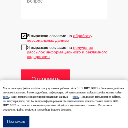
Я выражаю согласие на
обработку
персональных данных
Я выражаю согласие на
получение
рассылок информационного и рекламного
содержания
Отправить
Мы используем файлы cookies для улучшения работы сайта ВШБ НИУ ВШЭ и большего удобства
его использования. Более подробную информацию об использовании файлов cookies можно найти
здесь
, наши правила обработки персональных данных —
здесь
. Продолжая пользоваться сайтом,
вы подтверждаете, что были проинформированы об использовании файлов cookies сайтом ВШБ
НИУ ВШЭ и согласны с нашими правилами обработки персональных данных. Вы можете
отключить файлы cookies в настройках Вашего браузера.
1999-2026 © Все права
защищены.
Принимаю
Разработка сайта – Альтернатива