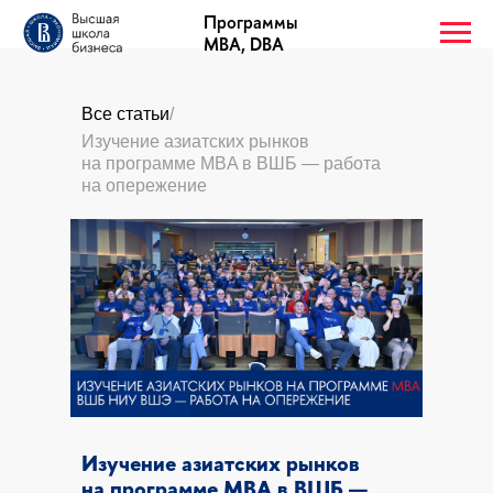
Программы
MBA, DBA
Все статьи
/
Изучение азиатских рынков
на программе MBA в ВШБ — работа
на опережение
Изучение азиатских рынков
на программе MBA в ВШБ —