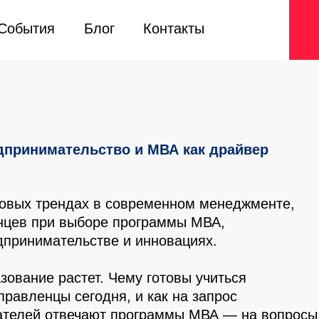
События
События
Блог
Блог
Контакты
Контакты
дпринимательство и МВА как драйвер
овых трендах в современном менеджменте,
нцев при выборе программы МВА,
дпринимательстве и инновациях.
зование растет. Чему готовы учиться
равленцы сегодня, и как на запрос
ателей отвечают программы МВА — на вопросы