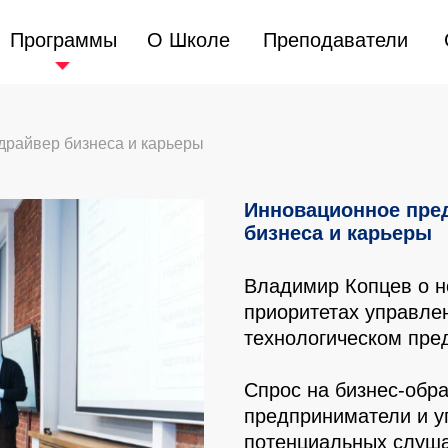
Программы
Программы
О Школе
О Школе
Преподаватели
Преподаватели
драйвер бизнеса и карьеры
Инновационное пре
бизнеса и карьеры
Владимир Копцев о н
приоритетах управле
технологическом пре
Спрос на бизнес-обра
предприниматели и уп
потенциальных слуш