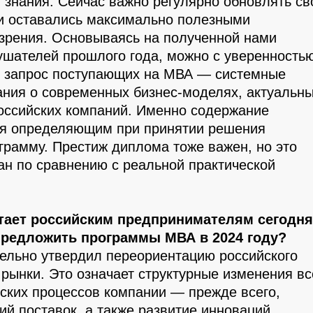
 знания. Сейчас важно регулярно обновлять св
и оставались максимально полезными
 зрения. Основываясь на полученной нами
лушателей прошлого года, можно с уверенность
ой запрос поступающих на МВА — системные
ания о современных бизнес-моделях, актуальн
российских компаний. Именно содержание
ся определяющим при принятии решения
грамму. Престиж диплома тоже важен, но это
ан по сравнению с реальной практической
атает российским предпринимателям сегодн
предложить программы МВА в 2024 году?
ельно утвердил переориентацию российского
 рынки. Это означает структурные изменения вс
ских процессов компании — прежде всего,
ий поставок, а также развитие инноваций.