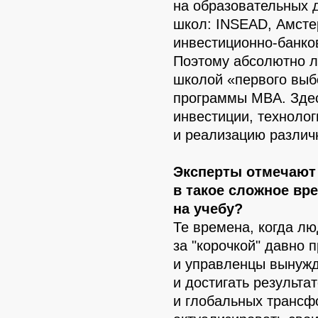
на образовательных 
школ: INSEAD, Амсте
инвестиционно-банков
Поэтому абсолютно л
школой «первого выб
программы MBA. Здес
инвестиции, техноло
и реализацию различ
Эксперты отмечают
в такое сложное вр
на учебу?
Те времена, когда лю
за "корочкой" давно 
и управленцы вынужд
и достигать результа
и глобальных трансф