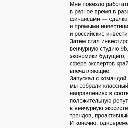
Мне повезло работат
в разное время в ра
финансами — сделка
и прямыми инвестици
и российские инвест
Затем стал инвестиро
венчурную студию 9b,
экономики будущего, 
сфере экспертов кра
впечатляющие.
Запускал с командой 
мы собрали классный
направлениях в соот
положительную репут
в венчурную экосист
трендов, проактивны
И конечно, одноврем