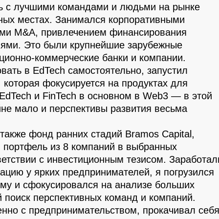
ь с лучшими командами и людьми на рынке
зных местах. Занимался корпоративными
ми M&A, привлечением финансирования
ями. Это были крупнейшие зарубежные
иционно-коммерческие банки и компании.
вать в EdTech самостоятельно, запустил
 которая фокусируется на продуктах для
EdTech и FinTech в основном в Web3 — в этой
йне мало и перспективы развития весьма
также фонд ранних стадий Bramos Capital,
 портфель из 8 компаний в выбранных
ветствии с инвестиционным тезисом. Заработал
ацию у ярких предпринимателей, я погрузился
ему и сфокусировался на анализе больших
й поиск перспективных команд и компаний.
енно с предпринимательством, прокачивал себ