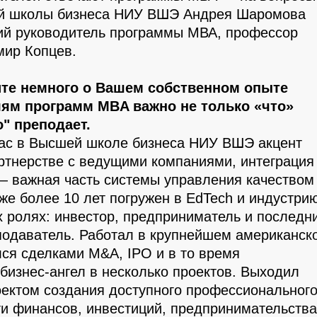
й школы бизнеса НИУ ВШЭ Андрея Шаромова
ий руководитель программы МВА, профессор
мир Копцев.
те немного о Вашем собственном опыте
лям программ MBA важно не только «что»
о" преподает.
нас в Высшей школе бизнеса НИУ ВШЭ акцент
артнерстве с ведущими компаниями, интеграция
— важная часть системы управления качеством
же более 10 лет погружен в EdTech и индустри
х ролях: инвестор, предприниматель и последн
подаватель. Работал в крупнейшем американск
лся сделками M&A, IPO и в то время
бизнес-ангел в несколько проектов. Выходил
роектом создания доступного профессиональног
ти финансов, инвестиций, предпринимательства