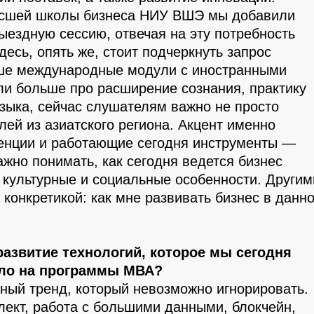
сшей школы бизнеса НИУ ВШЭ мы добавили
ыездную сессию, отвечая на эту потребность
есь, опять же, стоит подчеркнуть запрос
ьше международные модули с иностранными
и больше про расширение сознания, практику
зыка, сейчас слушателям важно не просто
ей из азиатского региона. Акцент именно
енции и работающие сегодня инструменты —
жно понимать, как сегодня ведется бизнес
о культурные и социальные особенности. Другим
 конкретикой: как мне развивать бизнес в данн
развитие технологий, которое мы сегодня
ло на программы МВА?
ный тренд, который невозможно игнорировать.
лект, работа с большими данными, блокчейн,