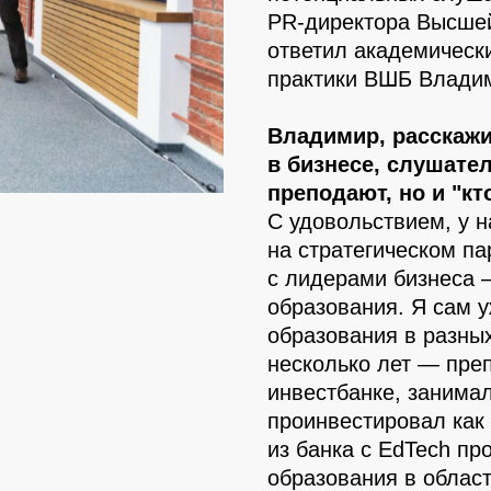
PR-директора Высше
ответил академическ
практики ВШБ Влади
Владимир, расскажи
в бизнесе, слушате
преподают, но и "кт
С удовольствием, у 
на стратегическом п
с лидерами бизнеса 
образования. Я сам у
образования в разны
несколько лет — пре
инвестбанке, занима
проинвестировал как 
из банка с EdTech п
образования в облас